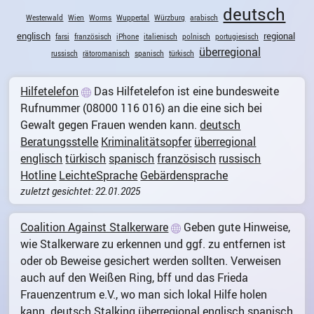
deutsch
Westerwald
Wien
Worms
Wuppertal
Würzburg
arabisch
englisch
regional
farsi
französisch
iPhone
italienisch
polnisch
portugiesisch
überregional
russisch
rätoromanisch
spanisch
türkisch
Hilfetelefon
Das Hilfetelefon ist eine bundesweite
Rufnummer (08000 116 016) an die eine sich bei
Gewalt gegen Frauen wenden kann.
deutsch
Beratungsstelle
Kriminalitätsopfer
überregional
englisch
türkisch
spanisch
französisch
russisch
Hotline
LeichteSprache
Gebärdensprache
zuletzt gesichtet: 22.01.2025
Coalition Against Stalkerware
Geben gute Hinweise,
wie Stalkerware zu erkennen und ggf. zu entfernen ist
oder ob Beweise gesichert werden sollten. Verweisen
auch auf den Weißen Ring, bff und das Frieda
Frauenzentrum e.V., wo man sich lokal Hilfe holen
kann.
deutsch
Stalking
überregional
englisch
spanisch