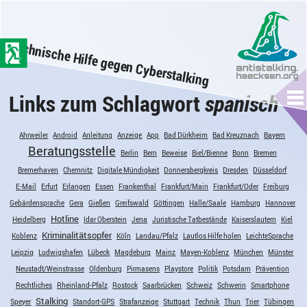
zum
Hauptinhalt
Technische Hilfe gegen Cyberstalking
der
Seite
springen
Links zum Schlagwort
spanisch
Me
Ahrweiler
Android
Anleitung
Anzeige
App
Bad Dürkheim
Bad Kreuznach
Bayern
Beratungsstelle
Berlin
Bern
Beweise
Biel/Bienne
Bonn
Bremen
Bremerhaven
Chemnitz
Digitale Mündigkeit
Donnersbergkreis
Dresden
Düsseldorf
E-Mail
Erfurt
Erlangen
Essen
Frankenthal
Frankfurt/Main
Frankfurt/Oder
Freiburg
Gebärdensprache
Gera
Gießen
Greifswald
Göttingen
Halle/Saale
Hamburg
Hannover
Hotline
Heidelberg
Idar Oberstein
Jena
Juristische Tatbestände
Kaiserslautern
Kiel
Kriminalitätsopfer
Koblenz
Köln
Landau/Pfalz
Lautlos Hilfe holen
LeichteSprache
Leipzig
Ludwigshafen
Lübeck
Magdeburg
Mainz
Mayen-Koblenz
München
Münster
Neustadt/Weinstrasse
Oldenburg
Pirmasens
Playstore
Politik
Potsdam
Prävention
Rechtliches
Rheinland-Pfalz
Rostock
Saarbrücken
Schweiz
Schwerin
Smartphone
Stalking
Speyer
Standort-GPS
Strafanzeige
Stuttgart
Technik
Thun
Trier
Tübingen