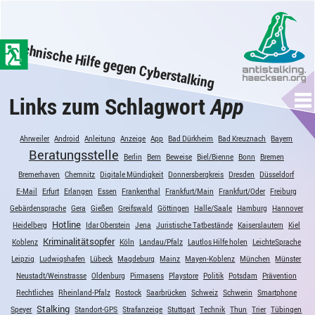
zum
Hauptinhalt
Technische Hilfe gegen Cyberstalking
der
Seite
springen
Links zum Schlagwort
App
Me
Ahrweiler
Android
Anleitung
Anzeige
App
Bad Dürkheim
Bad Kreuznach
Bayern
Beratungsstelle
Berlin
Bern
Beweise
Biel/Bienne
Bonn
Bremen
Bremerhaven
Chemnitz
Digitale Mündigkeit
Donnersbergkreis
Dresden
Düsseldorf
E-Mail
Erfurt
Erlangen
Essen
Frankenthal
Frankfurt/Main
Frankfurt/Oder
Freiburg
Gebärdensprache
Gera
Gießen
Greifswald
Göttingen
Halle/Saale
Hamburg
Hannover
Hotline
Heidelberg
Idar Oberstein
Jena
Juristische Tatbestände
Kaiserslautern
Kiel
Kriminalitätsopfer
Koblenz
Köln
Landau/Pfalz
Lautlos Hilfe holen
LeichteSprache
Leipzig
Ludwigshafen
Lübeck
Magdeburg
Mainz
Mayen-Koblenz
München
Münster
Neustadt/Weinstrasse
Oldenburg
Pirmasens
Playstore
Politik
Potsdam
Prävention
Rechtliches
Rheinland-Pfalz
Rostock
Saarbrücken
Schweiz
Schwerin
Smartphone
Stalking
Speyer
Standort-GPS
Strafanzeige
Stuttgart
Technik
Thun
Trier
Tübingen