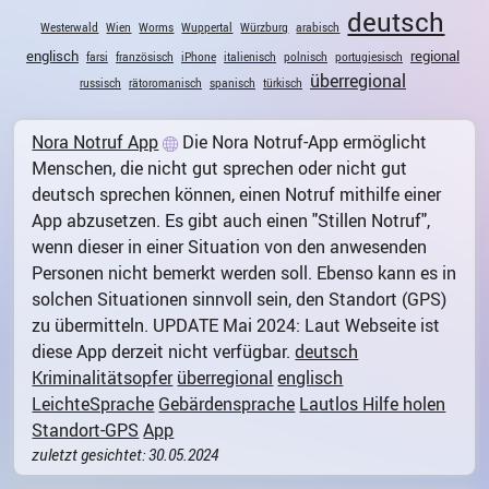
deutsch
Westerwald
Wien
Worms
Wuppertal
Würzburg
arabisch
englisch
regional
farsi
französisch
iPhone
italienisch
polnisch
portugiesisch
überregional
russisch
rätoromanisch
spanisch
türkisch
Nora Notruf App
Die Nora Notruf-App ermöglicht
Menschen, die nicht gut sprechen oder nicht gut
deutsch sprechen können, einen Notruf mithilfe einer
App abzusetzen. Es gibt auch einen "Stillen Notruf",
wenn dieser in einer Situation von den anwesenden
Personen nicht bemerkt werden soll. Ebenso kann es in
solchen Situationen sinnvoll sein, den Standort (GPS)
zu übermitteln. UPDATE Mai 2024: Laut Webseite ist
diese App derzeit nicht verfügbar.
deutsch
Kriminalitätsopfer
überregional
englisch
LeichteSprache
Gebärdensprache
Lautlos Hilfe holen
Standort-GPS
App
zuletzt gesichtet: 30.05.2024