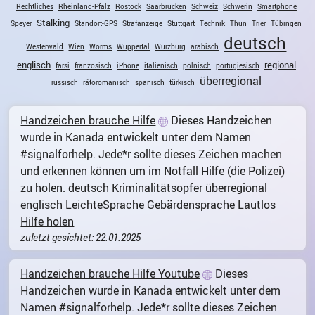
Rechtliches
Rheinland-Pfalz
Rostock
Saarbrücken
Schweiz
Schwerin
Smartphone
Stalking
Speyer
Standort-GPS
Strafanzeige
Stuttgart
Technik
Thun
Trier
Tübingen
deutsch
Westerwald
Wien
Worms
Wuppertal
Würzburg
arabisch
englisch
regional
farsi
französisch
iPhone
italienisch
polnisch
portugiesisch
überregional
russisch
rätoromanisch
spanisch
türkisch
Handzeichen brauche Hilfe
Dieses Handzeichen
wurde in Kanada entwickelt unter dem Namen
#signalforhelp. Jede*r sollte dieses Zeichen machen
und erkennen können um im Notfall Hilfe (die Polizei)
zu holen.
deutsch
Kriminalitätsopfer
überregional
englisch
LeichteSprache
Gebärdensprache
Lautlos
Hilfe holen
zuletzt gesichtet: 22.01.2025
Handzeichen brauche Hilfe Youtube
Dieses
Handzeichen wurde in Kanada entwickelt unter dem
Namen #signalforhelp. Jede*r sollte dieses Zeichen