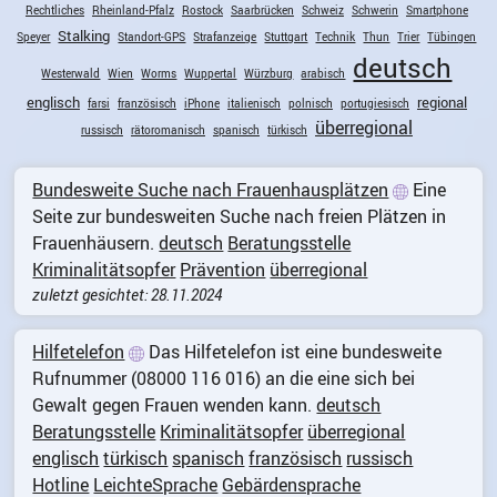
Rechtliches
Rheinland-Pfalz
Rostock
Saarbrücken
Schweiz
Schwerin
Smartphone
Stalking
Speyer
Standort-GPS
Strafanzeige
Stuttgart
Technik
Thun
Trier
Tübingen
deutsch
Westerwald
Wien
Worms
Wuppertal
Würzburg
arabisch
englisch
regional
farsi
französisch
iPhone
italienisch
polnisch
portugiesisch
überregional
russisch
rätoromanisch
spanisch
türkisch
Bundesweite Suche nach Frauenhausplätzen
Eine
Seite zur bundesweiten Suche nach freien Plätzen in
Frauenhäusern.
deutsch
Beratungsstelle
Kriminalitätsopfer
Prävention
überregional
zuletzt gesichtet: 28.11.2024
Hilfetelefon
Das Hilfetelefon ist eine bundesweite
Rufnummer (08000 116 016) an die eine sich bei
Gewalt gegen Frauen wenden kann.
deutsch
Beratungsstelle
Kriminalitätsopfer
überregional
englisch
türkisch
spanisch
französisch
russisch
Hotline
LeichteSprache
Gebärdensprache