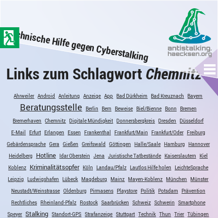
zum
Hauptinhalt
Technische Hilfe gegen Cyberstalking
der
Seite
springen
Links zum Schlagwort
Chemnitz
Me
Ahrweiler
Android
Anleitung
Anzeige
App
Bad Dürkheim
Bad Kreuznach
Bayern
Beratungsstelle
Berlin
Bern
Beweise
Biel/Bienne
Bonn
Bremen
Bremerhaven
Chemnitz
Digitale Mündigkeit
Donnersbergkreis
Dresden
Düsseldorf
E-Mail
Erfurt
Erlangen
Essen
Frankenthal
Frankfurt/Main
Frankfurt/Oder
Freiburg
Gebärdensprache
Gera
Gießen
Greifswald
Göttingen
Halle/Saale
Hamburg
Hannover
Hotline
Heidelberg
Idar Oberstein
Jena
Juristische Tatbestände
Kaiserslautern
Kiel
Kriminalitätsopfer
Koblenz
Köln
Landau/Pfalz
Lautlos Hilfe holen
LeichteSprache
Leipzig
Ludwigshafen
Lübeck
Magdeburg
Mainz
Mayen-Koblenz
München
Münster
Neustadt/Weinstrasse
Oldenburg
Pirmasens
Playstore
Politik
Potsdam
Prävention
Rechtliches
Rheinland-Pfalz
Rostock
Saarbrücken
Schweiz
Schwerin
Smartphone
Stalking
Speyer
Standort-GPS
Strafanzeige
Stuttgart
Technik
Thun
Trier
Tübingen