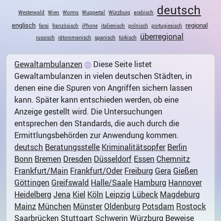
deutsch
Westerwald
Wien
Worms
Wuppertal
Würzburg
arabisch
englisch
regional
farsi
französisch
iPhone
italienisch
polnisch
portugiesisch
überregional
russisch
rätoromanisch
spanisch
türkisch
Gewaltambulanzen
Diese Seite listet
Gewaltambulanzen in vielen deutschen Städten, in
denen eine die Spuren von Angriffen sichern lassen
kann. Später kann entschieden werden, ob eine
Anzeige gestellt wird. Die Untersuchungen
entsprechen den Standards, die auch durch die
Ermittlungsbehörden zur Anwendung kommen.
deutsch
Beratungsstelle
Kriminalitätsopfer
Berlin
Bonn
Bremen
Dresden
Düsseldorf
Essen
Chemnitz
Frankfurt/Main
Frankfurt/Oder
Freiburg
Gera
Gießen
Göttingen
Greifswald
Halle/Saale
Hamburg
Hannover
Heidelberg
Jena
Kiel
Köln
Leipzig
Lübeck
Magdeburg
Mainz
München
Münster
Oldenburg
Potsdam
Rostock
Saarbrücken
Stuttgart
Schwerin
Würzburg
Beweise