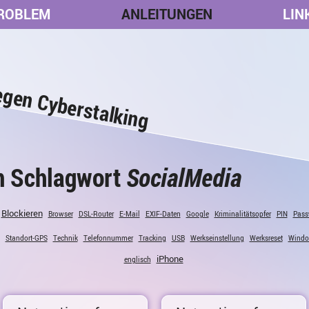
ROBLEM
ANLEITUNGEN
LIN
egen Cyberstalking
m Schlagwort
SocialMedia
Blockieren
Browser
DSL-Router
E-Mail
EXIF-Daten
Google
Kriminalitätsopfer
PIN
Pass
Standort-GPS
Technik
Telefonnummer
Tracking
USB
Werkseinstellung
Werksreset
Wind
iPhone
englisch