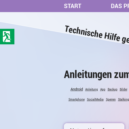
START
DAS P
zum
Hauptinhalt
der
Technische Hilfe g
Seite
springen
Anleitungen zu
Android
Anleitung
App
Backup
Bilder
Smartphone
SocialMedia
Sperren
Stalking