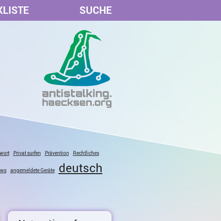
KLISTE
SUCHE
wort
Privat surfen
Prävention
Rechtliches
deutsch
ows
angemeldete Geräte