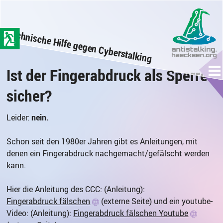
zum
Hauptinhalt
Technische Hilfe gegen Cyberstalking
der
Seite
springen
Ist der Fingerabdruck als Sperre
Me
sicher?
Leider:
nein.
Schon seit den 1980er Jahren gibt es Anleitungen, mit
denen ein Fingerabdruck nachgemacht/gefälscht werden
kann.
Hier die Anleitung des CCC: (Anleitung):
Fingerabdruck fälschen
(externe Seite) und ein youtube-
Video: (Anleitung):
Fingerabdruck fälschen Youtube